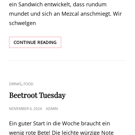
ein Sandwich entwickelt, dass rundum
mundet und sich an Mezcal anschmiegt. Wir
schwelgen
THE
CONTINUE READING
ZIEGEN
SANDWICH
CAT
,
DRINKS
FOOD
LINKS
Beetroot Tuesday
POSTED
NOVEMBER 4, 2024
ADMIN
ON
Ein guter Start in die Woche braucht ein
wenig rote Bete! Die leichte würzige Note