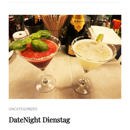
2024!
CAT
UNCATEGORIZED
LINKS
DateNight Dienstag