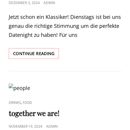
POSTED
DEZEMBER 3, 2024
ADMIN
ON
Jetzt schon ein Klassiker! Dienstags ist bei uns
genau die richtige Stimmung um die perfekte
Datenight zu haben! Für uns
DATENIGHT
CONTINUE READING
DIENSTAG
CAT
,
DRINKS
FOOD
LINKS
together we are!
POSTED
NOVEMBER 19, 2024
ADMIN