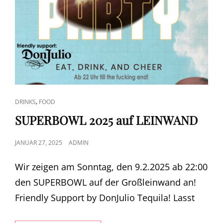
CAT
,
DRINKS
FOOD
LINKS
SUPERBOWL 2025 auf LEINWAND
POSTED
JANUAR 27, 2025
ADMIN
ON
Wir zeigen am Sonntag, den 9.2.2025 ab 22:00
den SUPERBOWL auf der Großleinwand an!
Friendly Support by DonJulio Tequila! Lasst