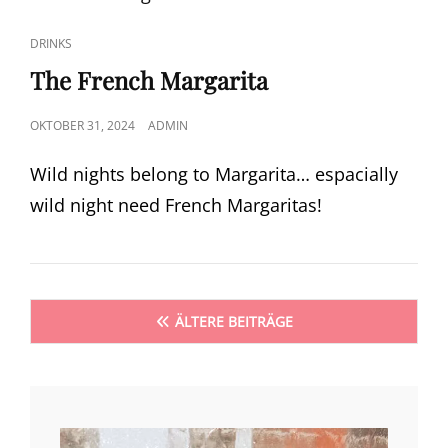
CAT
DRINKS
LINKS
The French Margarita
POSTED
OKTOBER 31, 2024
ADMIN
ON
Wild nights belong to Margarita… espacially
wild night need French Margaritas!
Beitragsnavigation
ÄLTERE BEITRÄGE