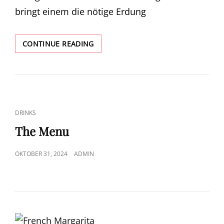
bringt einem die nötige Erdung
BEETROOT
CONTINUE READING
TUESDAY
CAT
DRINKS
LINKS
The Menu
POSTED
OKTOBER 31, 2024
ADMIN
ON