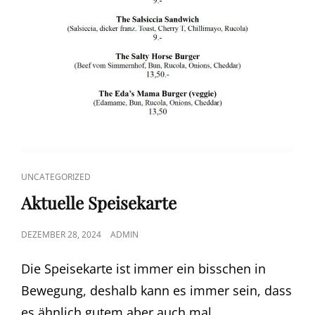
CAT
UNCATEGORIZED
LINKS
Aktuelle Speisekarte
POSTED
DEZEMBER 28, 2024
ADMIN
ON
Die Speisekarte ist immer ein bisschen in
Bewegung, deshalb kann es immer sein, dass
es ähnlich gutem aber auch mal