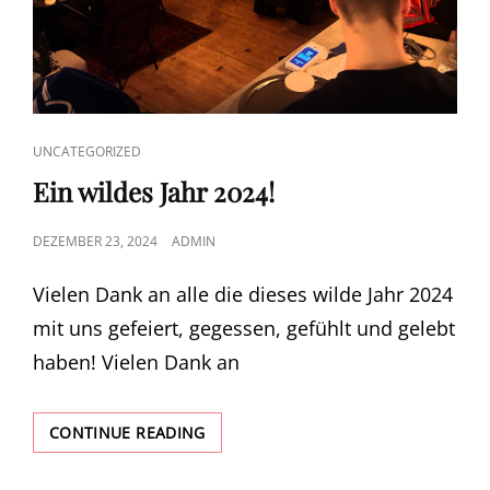
CAT
UNCATEGORIZED
LINKS
Ein wildes Jahr 2024!
POSTED
DEZEMBER 23, 2024
ADMIN
ON
Vielen Dank an alle die dieses wilde Jahr 2024
mit uns gefeiert, gegessen, gefühlt und gelebt
haben! Vielen Dank an
EIN
CONTINUE READING
WILDES
JAHR