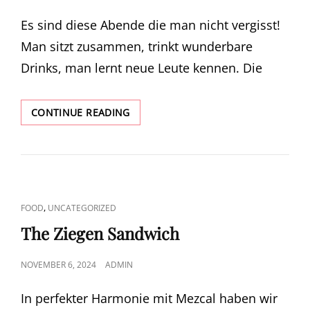
ON
Es sind diese Abende die man nicht vergisst!
Man sitzt zusammen, trinkt wunderbare
Drinks, man lernt neue Leute kennen. Die
TOGETHER
CONTINUE READING
WE
ARE!
CAT
,
FOOD
UNCATEGORIZED
LINKS
The Ziegen Sandwich
POSTED
NOVEMBER 6, 2024
ADMIN
ON
In perfekter Harmonie mit Mezcal haben wir