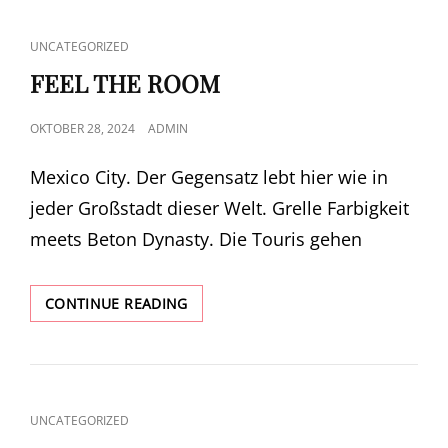
CAT
UNCATEGORIZED
LINKS
FEEL THE ROOM
POSTED
OKTOBER 28, 2024
ADMIN
ON
Mexico City. Der Gegensatz lebt hier wie in
jeder Großstadt dieser Welt. Grelle Farbigkeit
meets Beton Dynasty. Die Touris gehen
FEEL
CONTINUE READING
THE
ROOM
CAT
UNCATEGORIZED
LINKS