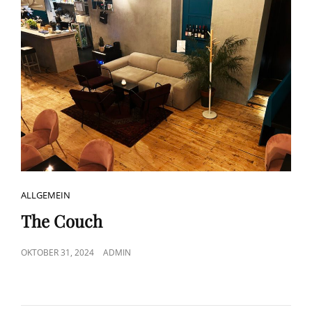
CAT
ALLGEMEIN
LINKS
The Couch
POSTED
OKTOBER 31, 2024
ADMIN
ON