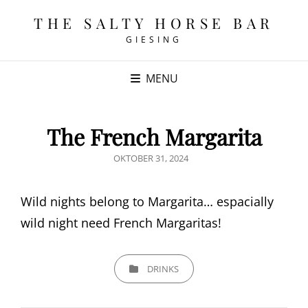
THE SALTY HORSE BAR
GIESING
MENU
The French Margarita
POSTED
OKTOBER 31, 2024
ON
Wild nights belong to Margarita… espacially
wild night need French Margaritas!
CATEGORIES
DRINKS