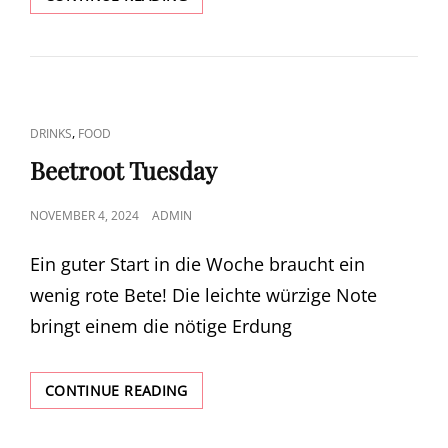
ZIEGEN
SANDWICH
CAT
,
DRINKS
FOOD
LINKS
Beetroot Tuesday
POSTED
NOVEMBER 4, 2024
ADMIN
ON
Ein guter Start in die Woche braucht ein
wenig rote Bete! Die leichte würzige Note
bringt einem die nötige Erdung
BEETROOT
CONTINUE READING
TUESDAY