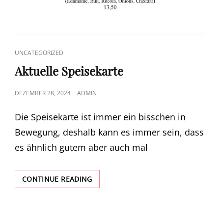
CAT
UNCATEGORIZED
LINKS
Aktuelle Speisekarte
POSTED
DEZEMBER 28, 2024
ADMIN
ON
Die Speisekarte ist immer ein bisschen in
Bewegung, deshalb kann es immer sein, dass
es ähnlich gutem aber auch mal
AKTUELLE
CONTINUE READING
SPEISEKARTE