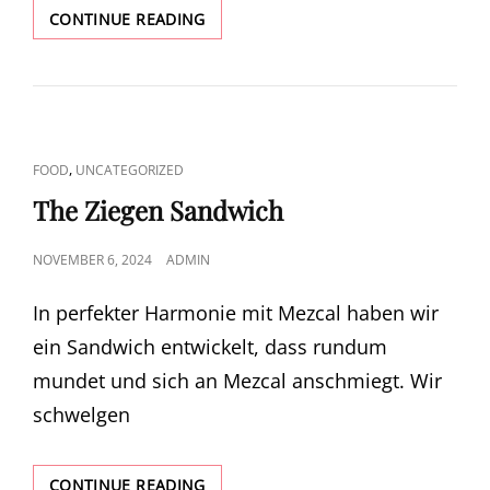
TOGETHER
CONTINUE READING
WE
ARE!
CAT
,
FOOD
UNCATEGORIZED
LINKS
The Ziegen Sandwich
POSTED
NOVEMBER 6, 2024
ADMIN
ON
In perfekter Harmonie mit Mezcal haben wir
ein Sandwich entwickelt, dass rundum
mundet und sich an Mezcal anschmiegt. Wir
schwelgen
THE
CONTINUE READING