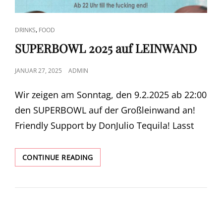
CAT
,
DRINKS
FOOD
LINKS
SUPERBOWL 2025 auf LEINWAND
POSTED
JANUAR 27, 2025
ADMIN
ON
Wir zeigen am Sonntag, den 9.2.2025 ab 22:00
den SUPERBOWL auf der Großleinwand an!
Friendly Support by DonJulio Tequila! Lasst
SUPERBOWL
CONTINUE READING
2025
AUF
LEINWAND