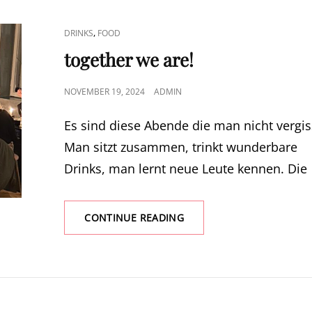
CAT
,
DRINKS
FOOD
LINKS
together we are!
POSTED
NOVEMBER 19, 2024
ADMIN
ON
Es sind diese Abende die man nicht vergis
Man sitzt zusammen, trinkt wunderbare
Drinks, man lernt neue Leute kennen. Die
TOGETHER
CONTINUE READING
WE
ARE!